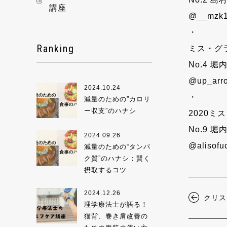
講座
@__mzk1
・
Ranking
ミス・グ
No.4 堀
@up_arro
2024.10.24
・
減量のための”カロリ
ー収支”のハナシ
2020
No.9 堀
2024.09.26
@alisofuc
減量のための“タンパ
ク質”のハナシ：賢く
摂取するコツ
2024.12.26
クリス
理学療法士が語る！
猫背、巻き肩改善の