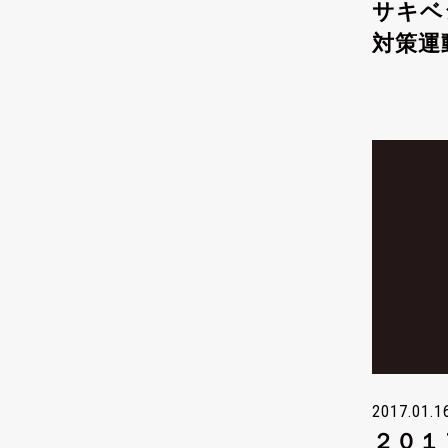
サキベ
対策運
2017.01.1
２０１