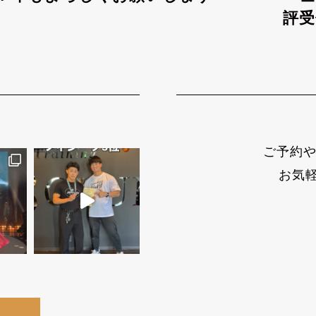
評受
ご予約や
お気