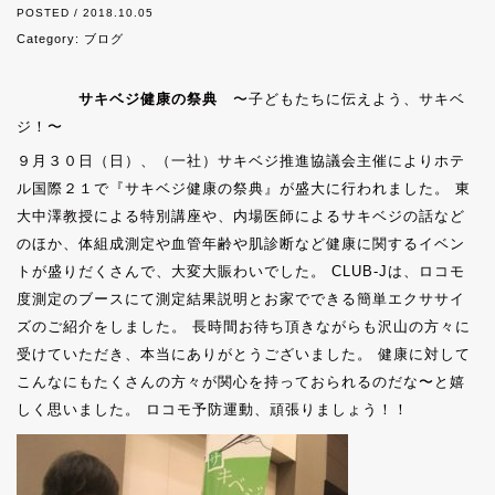
POSTED / 2018.10.05
Category:
ブログ
サキベジ健康の祭典
〜子どもたちに伝えよう、サキベ
ジ！〜
９月３０日（日）、（一社）サキベジ推進協議会主催によりホテ
ル国際２１で『サキベジ健康の祭典』が盛大に行われました。 東
大中澤教授による特別講座や、内場医師によるサキベジの話など
のほか、体組成測定や血管年齢や肌診断など健康に関するイベン
トが盛りだくさんで、大変大賑わいでした。 CLUB-Jは、ロコモ
度測定のブースにて測定結果説明とお家でできる簡単エクササイ
ズのご紹介をしました。 長時間お待ち頂きながらも沢山の方々に
受けていただき、本当にありがとうございました。 健康に対して
こんなにもたくさんの方々が関心を持っておられるのだな〜と嬉
しく思いました。 ロコモ予防運動、頑張りましょう！！