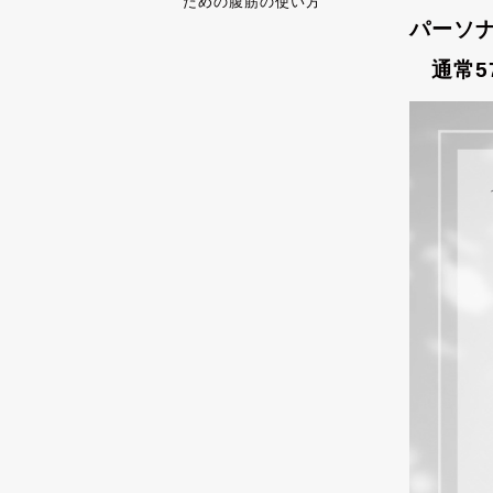
ための腹筋の使い方
パーソ
通常57