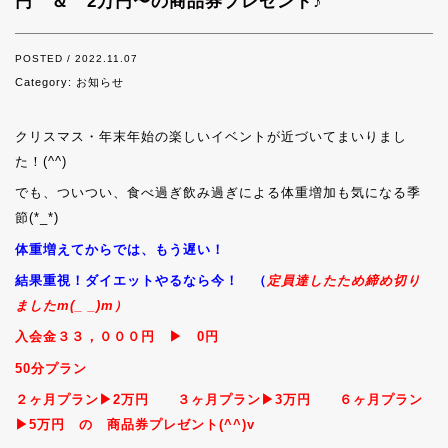
円 ＆ 2万円〜の商品券プレゼント♪
POSTED / 2022.11.07
Category:
お知らせ
クリスマス・年末年始の楽しいイベントが近づいてまいりまし
た！(^^)
でも、ついつい、食べ過ぎ飲み過ぎによる体重増加も気になる季
節(*_*)
体重増えてからでは、もう遅い！
結果重視！ダイエットやるなら今！ （
定員達したため締め切り
ましたm(_ _)m）
入会金３３，０００円 ▶︎ 0円
50分プラン
２ヶ月プラン▶︎2万円 ３ヶ月プラン▶︎3万円 ６ヶ月プラン
▶︎5万円 の 商品券プレゼント(^^)v