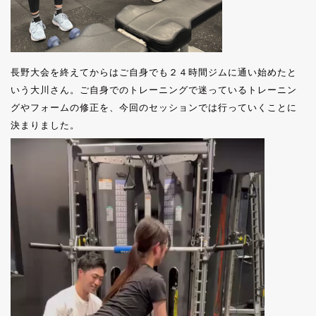
長野大会を終えてからはご自身でも２４時間ジムに通い始めたと
いう大川さん。ご自身でのトレーニングで迷っているトレーニン
グやフォームの修正を、今回のセッションでは行っていくことに
決まりました。
動
画
プ
レ
ー
ヤ
ー