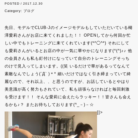
POSTED / 2017.12.30
Category:
ブログ
先日、モデルでCLUB-Jのイメージモデルもしていただいている楜
澤愛莉さんがお店に来てくれました！！ OPENしてから何回か忙
しい中でもトレーニングに来てくれています(*^◯^*) それにして
も愛莉さんがいるとお店の中が一気に華やかになります(^(^)♪♪ 他
の会員さんも私も釘付けになっていて自分のトレーニングそっち
のけで見入ってしまいます。((笑 いるだけで華があるってなんて
素敵なんでしょう(´Д` )＊* 細いだけではなく引き締まっていて綺
麗なので、それ以上、、と思うのですが、お話しているとやはり
美意識が高く努力もされていて、私も頑張らなければと毎回刺激
を受けます！！ そんな愛莉に会えたらラッキー！！皆さんも会え
るかも♪？ またお待ちしております(^_－)－☆
]]>