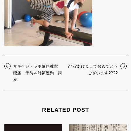
サキベジ・ラボ健康教室
????あけましておめでとう
腰痛 予防＆対策運動 講
ございます????
座
RELATED POST