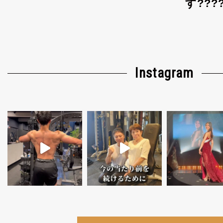
す???
Instagram